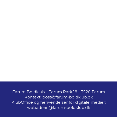
Farum Boldklub - Farum Park 18 - 3520 Farum
Kontakt: post@farum-boldklub.dk
KlubOffice og henvendelser for digitale medier:
webadmin@farum-boldklub.dk